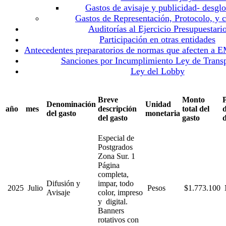
Gastos de avisaje y publicidad- desglo
Gastos de Representación, Protocolo, y 
Auditorías al Ejercicio Presupuestari
Participación en otras entidades
Antecedentes preparatorios de normas que afecten a
Sanciones por Incumplimiento Ley de Trans
Ley del Lobby
Breve
Monto
Denominación
Unidad
año
mes
descripción
total del
d
del gasto
monetaria
del gasto
gasto
d
Especial de
Postgrados
Zona Sur. 1
Página
completa,
Difusión y
impar, todo
2025
Julio
Pesos
$1.773.100
Avisaje
color, impreso
y digital.
Banners
rotativos con