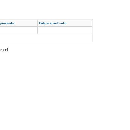
proveedor
Enlace al acto adm.
ra.cl