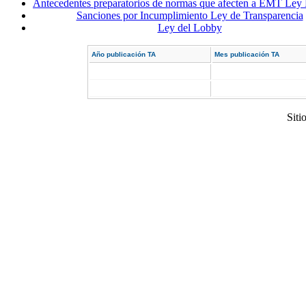
Antecedentes preparatorios de normas que afecten a EMT Ley
Sanciones por Incumplimiento Ley de Transparencia
Ley del Lobby
Año publicación TA
Mes publicación TA
Siti