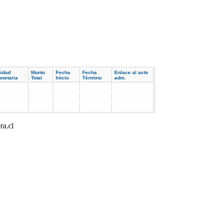
idad
Monto
Fecha
Fecha
Enlace al acto
netaria
Total
Inicio
Término
adm.
ra.cl