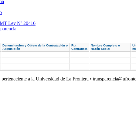
na
o
a EMT Ley Nº 20416
parencia
Denominación y Objeto de la Contratación o
Rut
Nombre Completo o
Un
Adquisición
Contratista
Razón Social
mo
o perteneciente a la Universidad de La Frontera • transparencia@ufronte