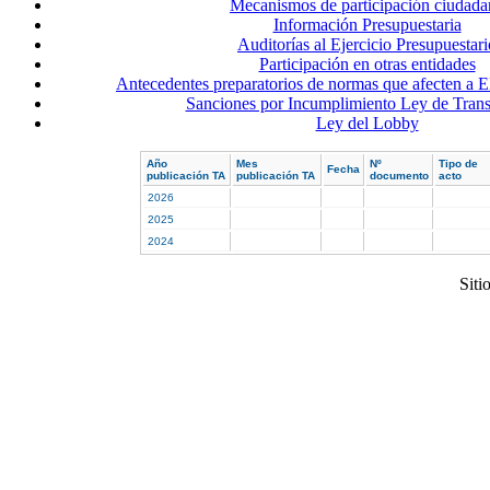
Mecanismos de participación ciudada
Información Presupuestaria
Auditorías al Ejercicio Presupuestari
Participación en otras entidades
Antecedentes preparatorios de normas que afecten 
Sanciones por Incumplimiento Ley de Trans
Ley del Lobby
Año
Mes
Nº
Tipo de
Fecha
publicación TA
publicación TA
documento
acto
2026
2025
2024
Siti