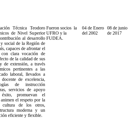
ación Técnica Teodoro
Fueron socios la
04 de Enero
08 de junio
nicos de Nivel Superior
UFRO y la
del 2002
de 2017
ontribución al desarrollo
FUDEA.
 y social de la Región de
ís, capaces de afrontar el
 con clara vocación de
fecto de la calidad de sus
y de extensión, a través
icos pertinentes a las
ado laboral, llevados a
docente de excelencia,
logías de instrucción
ras, servicios de apoyo
éxito, promuevan el
 animen el respeto por la
 cultura de los otros,
structura moderna y un
ión eficiente y flexible.