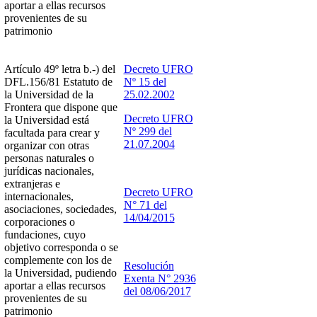
aportar a ellas recursos
provenientes de su
patrimonio
Artículo 49º letra b.-) del
Decreto UFRO
DFL.156/81 Estatuto de
Nº 15 del
la Universidad de la
25.02.2002
Frontera que dispone que
Decreto UFRO
la Universidad está
Nº 299 del
facultada para crear y
21.07.2004
organizar con otras
personas naturales o
jurídicas nacionales,
extranjeras e
Decreto UFRO
internacionales,
N° 71 del
asociaciones, sociedades,
14/04/2015
corporaciones o
fundaciones, cuyo
objetivo corresponda o se
complemente con los de
Resolución
la Universidad, pudiendo
Exenta N° 2936
aportar a ellas recursos
del 08/06/2017
provenientes de su
patrimonio