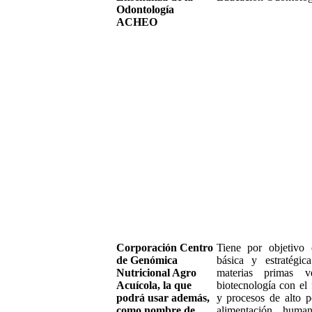
Odontología
ACHEO
Corporación Centro
Tiene por objetivo d
de Genómica
básica y estratégic
Nutricional Agro
materias primas ve
Acuícola, la que
biotecnología con el
podrá usar además,
y procesos de alto p
como nombre de
alimentación hum