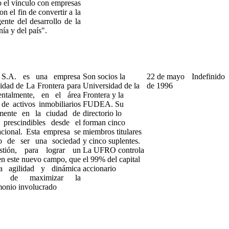
o el vínculo con empresas
on el fin de convertir a la
ente del desarrollo de la
a y del país".
 S.A. es una empresa
Son socios la
22 de mayo
Indefinido
sidad de La Frontera para
Universidad de la
de 1996
entalmente, en el área
Frontera y la
r de activos inmobiliarios
FUDEA. Su
amente en la ciudad de
directorio lo
prescindibles desde el
forman cinco
cional. Esta empresa se
miembros titulares
o de ser una sociedad
y cinco suplentes.
stión, para lograr un
La UFRO controla
en este nuevo campo, que
el 99% del capital
ia agilidad y dinámica
accionario
paz de maximizar la
imonio involucrado