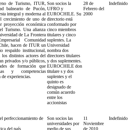
ileno de Turismo, ITUR,
Son socios la
28 de
Indefinido
ad balneario de Pucón,
UFRO y
Febrero del
sta integral y moderna al
EUROCHILE. Su
2000
el crecimiento de uno de
directorio está
or proyección económica
conformado por
el Turismo. Una alianza
cinco miembros
Universidad de La Frontera
titulares y cinco
mpresarial Comunidad
suplentes. La
Chile, hacen de ITUR un
Universidad
 respaldo institucional,
nombra dos
 los distintos actores del
directores titulares
ean privados y/o públicos,
y dos suplementes.
dades de formación que
EUROCHILE don
rezas y competencias
titulare s y dos
n de experiencias.
suplentes y el
quinto es
designado de
común acuerdo
entre los
accionistas
el perfeccionamiento de
Son socios las
11
Indefinido
universidades por
Noviembre
ca del país
medio de sus
de 2010