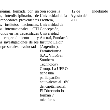
nónima formada por un
Son socios la
12 de
Indefinido
 interdisciplinario, de
Universidad de la
Agosto del
rendedores provenientes
Frontera,
2006
, institutos nacionales,
Universidad de
os internacionales. CTI
Concepción,
rollos en las capacidades
Universidad
 emprendimiento y
Austral, Fundación
as investigaciones de los
Instituto Leloir
empresariales involucrad
(Argentina),
Farmindustria
S.A., VitroGen
Southern
Technology
Group. La UFRO
tiene una
participación
equivalente al 16%
del capital social.
El Directorio lo
forman 7
miembros