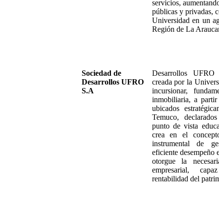
servicios, aumentand
públicas y privadas, c
Universidad en un ag
Región de La Araucaní
Sociedad de
Desarrollos UFRO
Desarrollos UFRO
creada por la Univer
S.A
incursionar, fundam
inmobiliaria, a parti
ubicados estratégic
Temuco, declarados 
punto de vista educa
crea en el concept
instrumental de ge
eficiente desempeño 
otorgue la necesar
empresarial, ca
rentabilidad del patr