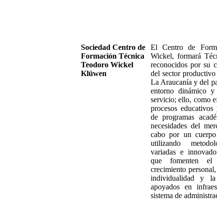
Sociedad Centro de
El Centro de Form
Formación Técnica
Wickel, formará Téc
Teodoro Wickel
reconocidos por su c
Klüwen
del sector productivo
La Araucanía y del pa
entorno dinámico y
servicio; ello, como e
procesos educativos 
de programas académ
necesidades del merc
cabo por un cuerpo 
utilizando metodo
variadas e innovado
que fomenten el 
crecimiento personal,
individualidad y la
apoyados en infrae
sistema de administrac