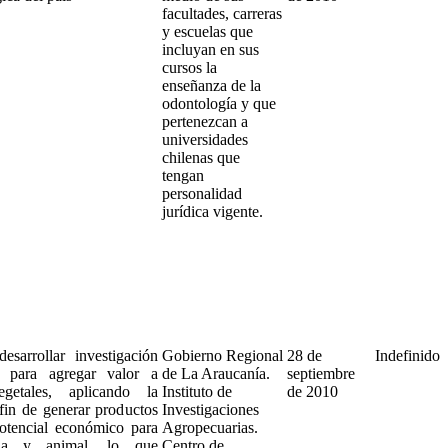
facultades, carreras
y escuelas que
incluyan en sus
cursos la
enseñanza de la
odontología y que
pertenezcan a
universidades
chilenas que
tengan
personalidad
jurídica vigente.
esarrollar investigación
Gobierno Regional
28 de
Indefinido
a para agregar valor a
de La Araucanía.
septiembre
getales, aplicando la
Instituto de
de 2010
 fin de generar productos
Investigaciones
otencial económico para
Agropecuarias.
ana y animal, lo que
Centro de