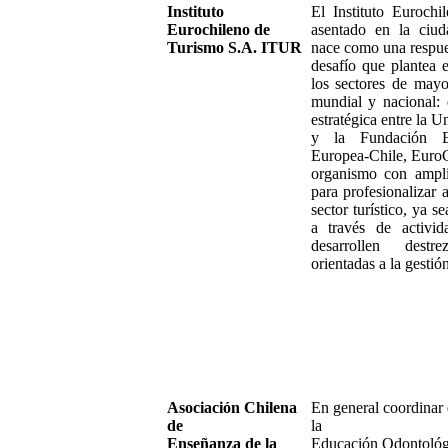
Instituto
El Instituto Euroch
Eurochileno de
asentado en la ciud
Turismo S.A. ITUR
nace como una respue
desafío que plantea 
los sectores de may
mundial y nacional: 
estratégica entre la 
y la Fundación E
Europea-Chile, Euro
organismo con amplio
para profesionalizar a
sector turístico, ya s
a través de activi
desarrollen dest
orientadas a la gestió
Asociación Chilena
En general coordinar 
de
la
Enseñanza de la
Educación Odontológi