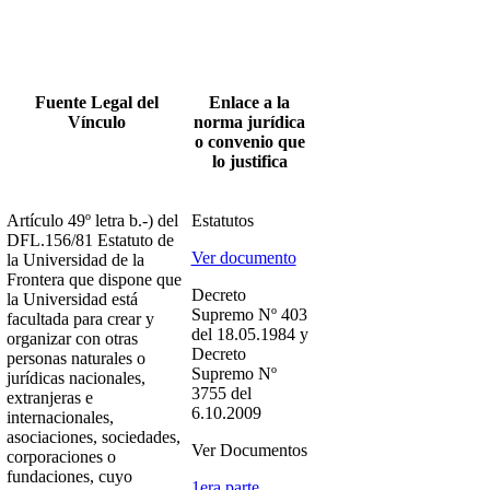
Fuente Legal del
Enlace a la
Vínculo
norma jurídica
o convenio que
lo justifica
Artículo 49º letra b.-) del
Estatutos
DFL.156/81 Estatuto de
Ver documento
la Universidad de la
Frontera que dispone que
Decreto
la Universidad está
Supremo Nº 403
facultada para crear y
del 18.05.1984 y
organizar con otras
Decreto
personas naturales o
Supremo Nº
jurídicas nacionales,
3755 del
extranjeras e
6.10.2009
internacionales,
asociaciones, sociedades,
Ver Documentos
corporaciones o
fundaciones, cuyo
1era parte