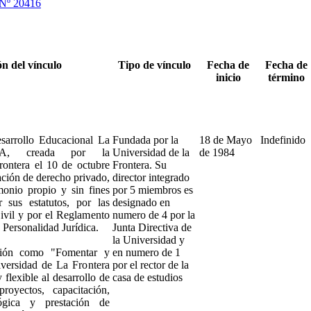
 Nº 20416
n del vínculo
Tipo de vínculo
Fecha de
Fecha de
inicio
término
arrollo Educacional La
Fundada por la
18 de Mayo
Indefinido
EA, creada por la
Universidad de la
de 1984
ontera el 10 de octubre
Frontera. Su
ación de derecho privado,
director integrado
onio propio y sin fines
por 5 miembros es
 sus estatutos, por las
designado en
vil y por el Reglamento
numero de 4 por la
Personalidad Jurídica.
Junta Directiva de
la Universidad y
sión como "Fomentar y
en numero de 1
iversidad de La Frontera
por el rector de la
flexible al desarrollo de
casa de estudios
royectos, capacitación,
lógica y prestación de