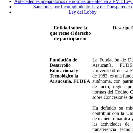
Antecedentes preparatorios de normas que afecten a EMT Ley
Sanciones por Incumplimiento Ley de Transparencia
Ley del Lobby
Entidad sobre la
Descripció
que recae el derecho
de participación
Fundación de
La Fundación de Des
Desarrollo
Araucanía, FUD
Educacional y
Universidad de La Fr
Tecnológico la
de 1983, es una fund
Araucanía. FUDEA
autónoma, con patrim
de lucro, regida por
normas del Código Ci
sobre Concesiones de 
Ha definido su mi
contribuir con la Un
de manera dinámica y 
las actividades de p
transferencia tecno