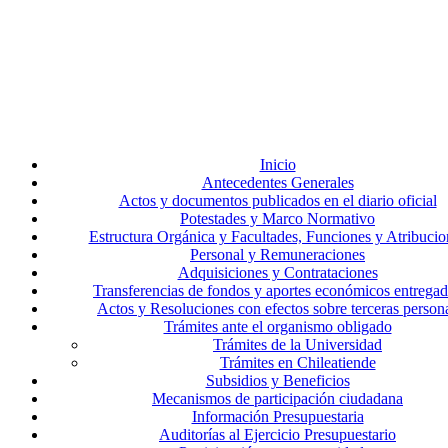
Inicio
Antecedentes Generales
Actos y documentos publicados en el diario oficial
Potestades y Marco Normativo
Estructura Orgánica y Facultades, Funciones y Atribucio
Personal y Remuneraciones
Adquisiciones y Contrataciones
Transferencias de fondos y aportes económicos entrega
Actos y Resoluciones con efectos sobre terceras person
Trámites ante el organismo obligado
Trámites de la Universidad
Trámites en Chileatiende
Subsidios y Beneficios
Mecanismos de participación ciudadana
Información Presupuestaria
Auditorías al Ejercicio Presupuestario