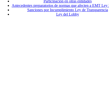
Participación en otras entidades
Antecedentes preparatorios de normas que afecten a EMT Ley
Sanciones por Incumplimiento Ley de Transparencia
Ley del Lobby