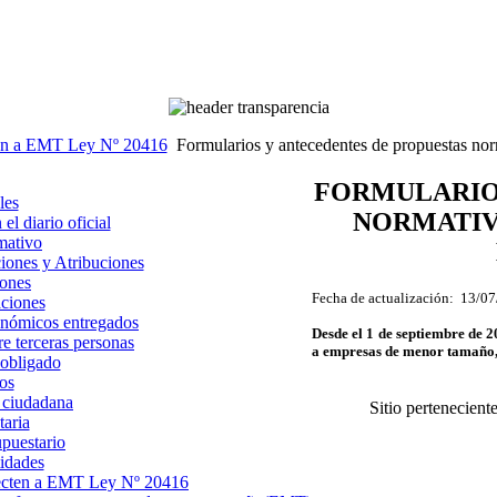
ten a EMT Ley Nº 20416
Formularios y antecedentes de propuestas n
FORMULARIO
les
NORMATIV
l diario oficial
mativo
iones y Atribuciones
ones
Fecha de actualización: 13
/07
aciones
onómicos entregados
Desde el 1 de septiembre de 2
e terceras personas
a empresas de menor tamaño, n
 obligado
os
 ciudadana
Sitio pertenecient
taria
upuestario
tidades
fecten a EMT Ley Nº 20416