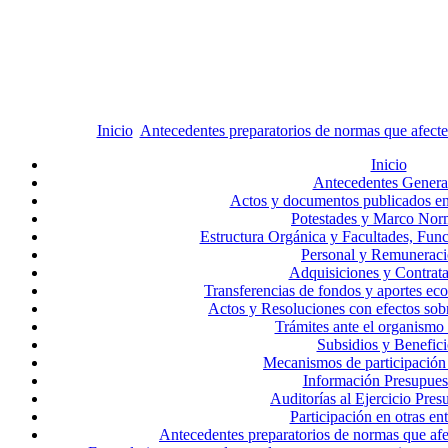
Inicio
Antecedentes preparatorios de normas que afec
Inicio
Antecedentes Genera
Actos y documentos publicados en e
Potestades y Marco Nor
Estructura Orgánica y Facultades, Func
Personal y Remuneraci
Adquisiciones y Contrat
Transferencias de fondos y aportes ec
Actos y Resoluciones con efectos sobr
Trámites ante el organismo
Subsidios y Benefici
Mecanismos de participación
Información Presupues
Auditorías al Ejercicio Pres
Participación en otras en
Antecedentes preparatorios de normas que a