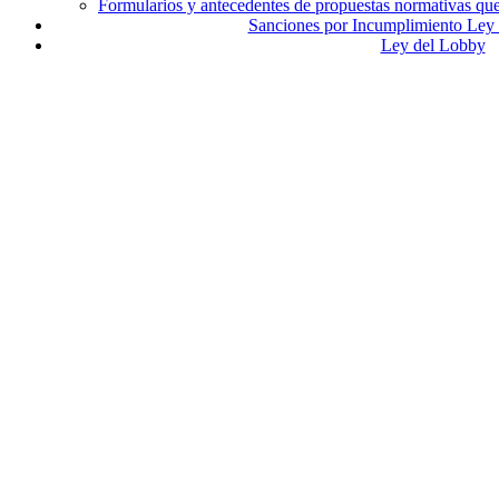
Formularios y antecedentes de propuestas normativas q
Sanciones por Incumplimiento Ley 
Ley del Lobby